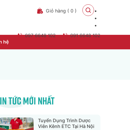
Giỏ hàng
(
0
)
097 6648 102
091 6648 102
n hệ
in tức mới nhất
Tuyển Dụng Trình Dược
Viên Kênh ETC Tại Hà Nội