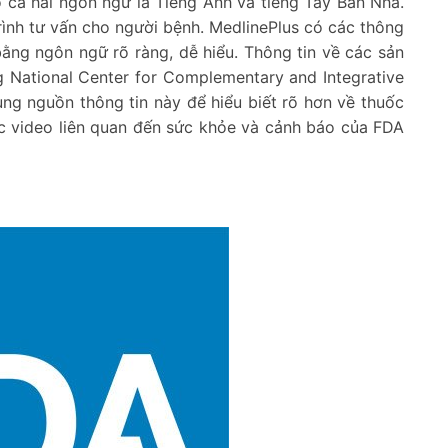
ó cả hai ngôn ngữ là Tiếng Anh và tiếng Tây Ban Nha.
rình tư vấn cho người bệnh. MedlinePlus có các thông
ằng ngôn ngữ rõ ràng, dễ hiểu. Thông tin về các sản
 National Center for Complementary and Integrative
ng nguồn thông tin này để hiểu biết rõ hơn về thuốc
c video liên quan đến sức khỏe và cảnh báo của FDA