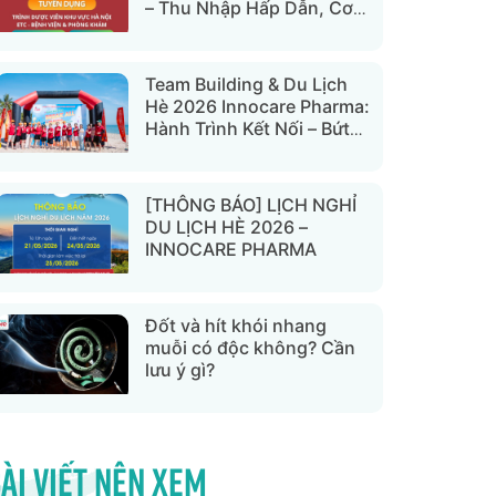
– Thu Nhập Hấp Dẫn, Cơ
Hội Thăng Tiến Rõ Ràng
Team Building & Du Lịch
Hè 2026 Innocare Pharma:
Hành Trình Kết Nối – Bứt
Phá Thành Công Tại Đà
Nẵng Và Hội An
[THÔNG BÁO] LỊCH NGHỈ
DU LỊCH HÈ 2026 –
INNOCARE PHARMA
Đốt và hít khói nhang
muỗi có độc không? Cần
lưu ý gì?
ài viết nên xem