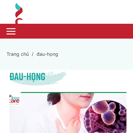
Trang chủ
/
đau-họng
đau-họng