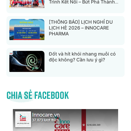
Trình Kết Nối – Bứt Phá Thành
Công Tại Đà Nẵng Và Hội An
[THÔNG BÁO] LỊCH NGHỈ DU
LỊCH HÈ 2026 – INNOCARE
PHARMA
Đốt và hít khói nhang muỗi có
độc không? Cần lưu ý gì?
Chia sẻ Facebook