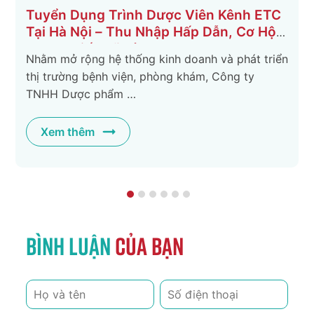
C
Tuyển dụng nhân viên Thiết kế
ển
Mô tả công việc Chịu trách nhiệm cho các phạm
vi công việc liên quan đến thiết kế như: bộ nhận
diện …
Xem thêm
Bình luận
của bạn