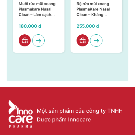
Bộ rửa mũi xoang
SÚC HỌNG MIỆNG
PlasmaKare Nasal
PLASMAKARE CHAI
Clean – Kháng
150ML – KHÁNG
khuẩn, kháng virus,
KHUẨN, KHÁNG
làm sạch hiệu quả,
VIRUS, CHỐNG VIÊM
255.000 đ
95.000 đ
an toàn
TẠI HỌNG MIỆNG
Một sản phẩm của công ty TNHH
Dược phẩm Innocare