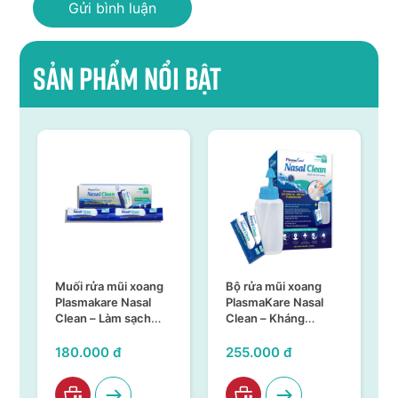
Sản phẩm nổi bật
i xoang
Bộ rửa mũi xoang
SÚC HỌNG MIỆNG
Nasal
PlasmaKare Nasal
PLASMAKARE CHAI
 sạch
Clean – Kháng
150ML – KHÁNG
khuẩn, kháng virus,
KHUẨN, KHÁNG
làm sạch hiệu quả,
VIRUS, CHỐNG VIÊM
255.000 đ
95.000 đ
an toàn
TẠI HỌNG MIỆNG