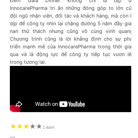
Đêm Gala Dinner không chỉ là dịp để
InnocarePharma tri ân những đóng góp to lớn của
đội ngũ nhân viên, đối tác và khách hàng, mà còn là
dịp để công ty nhìn lại chặng đường 5 năm đầy gian
nan thử thách nhưng cũng vô cùng vinh quang.
Chương trình cũng là lời khẳng định cho sự phát
triển mạnh mẽ của InnocarePharma trong thời gian
qua và là động lực để công ty tiếp tục vươn lên
trong tương lai.
★
★
★
★
★
★
2 đánh
giá