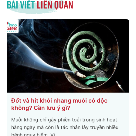
Bài viết
liên quan
muỗi có độc
Cách phân biệt muỗi thườn
và muỗi anophen
ái trong sinh hoạt
Trong môi trường sống hằng ngày,
n lây truyền nhiều
côn trùng xuất hiện rất phổ biến
phải ai cũng biết …