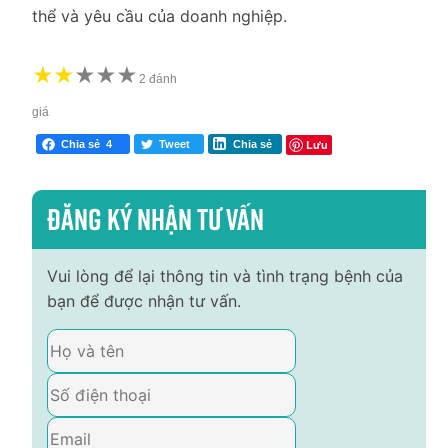
thể và yêu cầu của doanh nghiệp.
★
★
★
★
★
★
2 đánh
giá
Lưu
Chia sẻ
4
Tweet
Chia sẻ
Đăng ký nhận tư vấn
Vui lòng để lại thông tin và tình trạng bệnh của
bạn để được nhận tư vấn.