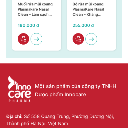
Muối rửa mũi xoang
Bộ rửa mũi xoang
Plasmakare Nasal
PlasmaKare Nasal
Clean – Làm sạch
Clean – Kháng
sâu hơn
khuẩn, kháng virus,
làm sạch hiệu quả,
180.000 đ
255.000 đ
an toàn
Một sản phẩm của công ty TNHH
Dược phẩm Innocare
Địa chỉ:
Số 558 Quang Trung, Phường Dương Nội,
Thành phố Hà Nội, Việt Nam