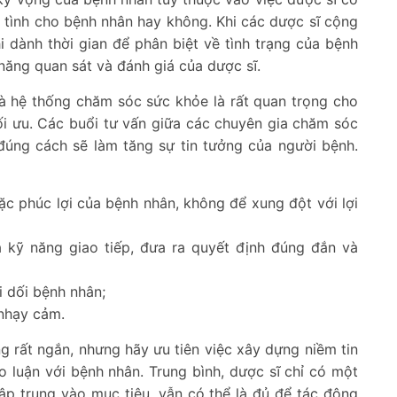
ệt tình cho bệnh nhân hay không. Khi các dược sĩ cộng
i dành thời gian để phân biệt về tình trạng của bệnh
 năng quan sát và đánh giá của dược sĩ.
và hệ thống chăm sóc sức khỏe là rất quan trọng cho
tối ưu. Các buổi tư vấn giữa các chuyên gia chăm sóc
đúng cách sẽ làm tăng sự tin tưởng của người bệnh.
oặc phúc lợi của bệnh nhân, không để xung đột với lợi
 kỹ năng giao tiếp, đưa ra quyết định đúng đắn và
i dối bệnh nhân;
 nhạy cảm.
 rất ngắn, nhưng hãy ưu tiên việc xây dựng niềm tin
o luận với bệnh nhân. Trung bình, dược sĩ chỉ có một
tập trung vào mục tiêu, vẫn có thể là đủ để tác động