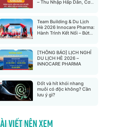
– Thu Nhập Hấp Dẫn, Cơ
Hội Thăng Tiến Rõ Ràng
Team Building & Du Lịch
Hè 2026 Innocare Pharma:
Hành Trình Kết Nối – Bứt
Phá Thành Công Tại Đà
Nẵng Và Hội An
[THÔNG BÁO] LỊCH NGHỈ
DU LỊCH HÈ 2026 –
INNOCARE PHARMA
Đốt và hít khói nhang
muỗi có độc không? Cần
lưu ý gì?
ài viết nên xem