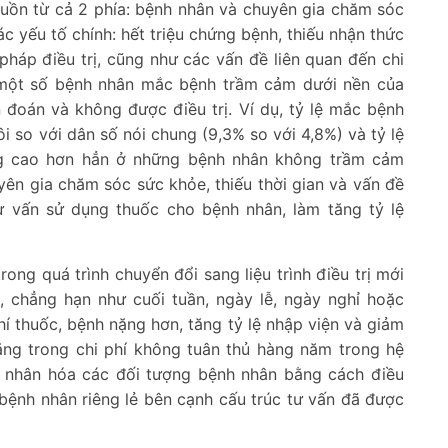
guồn từ cả 2 phía: bệnh nhân và chuyên gia chăm sóc
c yếu tố chính: hết triệu chứng bệnh, thiếu nhận thức
 pháp điều trị, cũng như các vấn đề liên quan đến chi
a, một số bệnh nhân mắc bệnh trầm cảm dưới nền của
đoán và không được điều trị. Ví dụ, tỷ lệ mắc bệnh
 so với dân số nói chung (9,3% so với 4,8%) và tỷ lệ
g cao hơn hẳn ở những bệnh nhân không trầm cảm
uyên gia chăm sóc sức khỏe, thiếu thời gian và vấn đề
ư vấn sử dụng thuốc cho bệnh nhân, làm tăng tỷ lệ
ong quá trình chuyển đổi sang liệu trình điều trị mới
ị, chẳng hạn như cuối tuần, ngày lễ, ngày nghỉ hoặc
phí thuốc, bệnh nặng hơn, tăng tỷ lệ nhập viện và giảm
ặng trong chi phí không tuân thủ hàng năm trong hệ
cá nhân hóa các đối tượng bệnh nhân bằng cách điều
bệnh nhân riêng lẻ bên cạnh cấu trúc tư vấn đã được