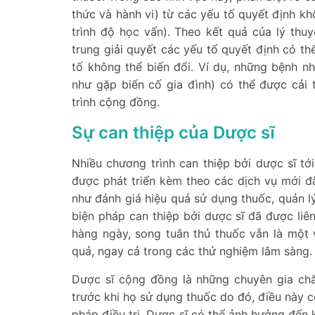
thức và hành vi) từ các yếu tố quyết định khôn
trình độ học vấn). Theo kết quả của lý thuy
trung giải quyết các yếu tố quyết định có t
tố không thể biến đổi. Ví dụ, những bệnh n
như gặp biến cố gia đình) có thể được cải 
trình cộng đồng.
Sự can thiệp của Dược sĩ
Nhiều chương trình can thiệp bởi dược sĩ t
được phát triển kèm theo các dịch vụ mới đã
như đánh giá hiệu quả sử dụng thuốc, quản 
biện pháp can thiệp bởi dược sĩ đã được liê
hàng ngày, song tuân thủ thuốc vẫn là một
quả, ngay cả trong các thử nghiệm lâm sàng.
Dược sĩ cộng đồng là những chuyên gia chă
trước khi họ sử dụng thuốc do đó, điều này 
pháp điều trị. Dược sĩ có thể ảnh hưởng đến