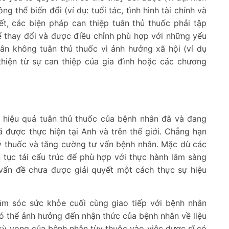
g thể biến đổi (ví dụ: tuổi tác, tình hình tài chính và
ết, các biện pháp can thiệp tuân thủ thuốc phải tập
hể thay đổi và được điều chỉnh phù hợp với những yếu
hân không tuân thủ thuốc vì ảnh hưởng xã hội (ví dụ
thiện từ sự can thiệp của gia đình hoặc các chương
ới hiệu quả tuân thủ thuốc của bệnh nhân đã và đang
 được thực hiện tại Anh và trên thế giới. Chẳng hạn
lý thuốc và tăng cường tư vấn bệnh nhân. Mặc dù các
n tục tái cấu trúc để phù hợp với thực hành lâm sàng
 vấn đề chưa được giải quyết một cách thực sự hiệu
m sóc sức khỏe cuối cùng giao tiếp với bệnh nhân
có thể ảnh hưởng đến nhận thức của bệnh nhân về liệu
 kỳ vọng của bệnh nhân tùy thuộc vào việc dược sĩ có