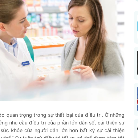
o quan trọng trong sự thất bại của điều trị. Ở những
g nhu cầu điều trị của phần lớn dân số, cải thiện sự
n sức khỏe của người dân lớn hơn bất kỳ sự cải thiện