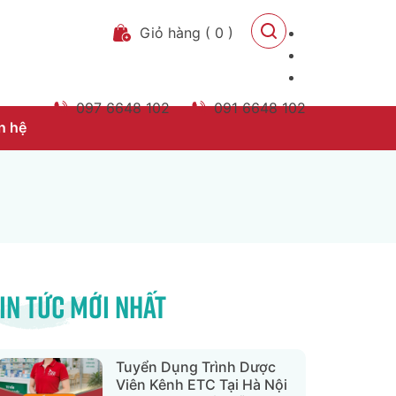
Giỏ hàng
(
0
)
097 6648 102
091 6648 102
n hệ
in tức mới nhất
Tuyển Dụng Trình Dược
Viên Kênh ETC Tại Hà Nội