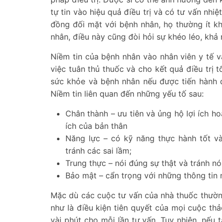
tự tin vào hiệu quả điều trị và có tư vấn nhi
đồng đối mặt với bệnh nhân, họ thường ít kh
nhân, điều này cũng đòi hỏi sự khéo léo, khả
Niềm tin của bệnh nhân vào nhân viên y tế 
việc tuân thủ thuốc và cho kết quả điều trị 
sức khỏe và bệnh nhân nếu được tiến hành 
Niềm tin liên quan đến những yếu tố sau:
Chân thành – ưu tiên và ủng hộ lợi ích h
ích của bản thân
Năng lực – có kỹ năng thực hành tốt và
tránh các sai lầm;
Trung thực – nói đúng sự thật và tránh nó
Bảo mật – cẩn trọng với những thông tin
Mặc dù các cuộc tư vấn của nhà thuốc thường
như là điều kiện tiên quyết của mọi cuộc thả
vài phút cho mỗi lần tư vấn. Tuy nhiên, nếu 