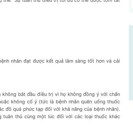
thể.” Sự tuân thủ điều trị tối ưu có thể được tóm tắt
p bệnh nhân đạt được kết quả lâm sàng tốt hơn và cải
n không bắt đầu điều trị vì họ không đồng ý với chẩn
) hoặc không cố ý (tức là bệnh nhân quên uống thuốc
ác đồ quá phức tạp đối với khả năng của bệnh nhân).
 tuân thủ cùng một lúc đối với các loại thuốc khác