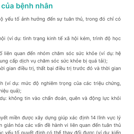
ủ của bệnh nhân
ộ yếu tố ảnh hưởng đến sự tuân thủ, trong đó chỉ có
ội (ví dụ: tình trạng kinh tế xã hội kém, trình độ học
ố liên quan đến nhóm chăm sóc sức khỏe (ví dụ: hệ
ung cấp dịch vụ chăm sóc sức khỏe bị quá tải);
hời gian điều trị, thất bại điều trị trước đó và thời gian
nh (ví dụ: mức độ nghiêm trọng của các triệu chứng,
hiệu quả);
 dụ: không tin vào chẩn đoán, quên và động lực khỏi
yết miền được xây dựng giúp xác định 14 lĩnh vực lý
 giản hóa các vấn đề hành vi liên quan đến tuân thủ
ác yếu tố quyết định có thể thay đổi được (ví dụ: kiến