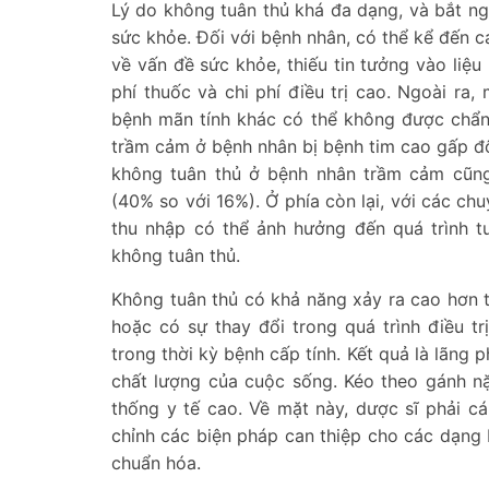
Lý do không tuân thủ khá đa dạng, và bắt n
sức khỏe. Đối với bệnh nhân, có thể kể đến cá
về vấn đề sức khỏe, thiếu tin tưởng vào liệu
phí thuốc và chi phí điều trị cao. Ngoài r
bệnh mãn tính khác có thể không được chẩn 
trầm cảm ở bệnh nhân bị bệnh tim cao gấp đôi
không tuân thủ ở bệnh nhân trầm cảm cũn
(40% so với 16%). Ở phía còn lại, với các ch
thu nhập có thể ảnh hưởng đến quá trình t
không tuân thủ.
Không tuân thủ có khả năng xảy ra cao hơn tr
hoặc có sự thay đổi trong quá trình điều tr
trong thời kỳ bệnh cấp tính. Kết quả là lãng 
chất lượng của cuộc sống. Kéo theo gánh n
thống y tế cao. Về mặt này, dược sĩ phải 
chỉnh các biện pháp can thiệp cho các dạng 
chuẩn hóa.