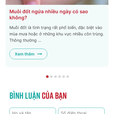
Cách hết ngứa khi bị muỗi đốt nhanh và
hiệu quả nhất
ào
Muỗi đốt tuy chỉ là vấn đề nhỏ nhưng cảm giác
g.
ngứa lại vô cùng khó chịu, khiến nhiều người mất
tập trung và vô …
Xem thêm
Bình luận
của bạn