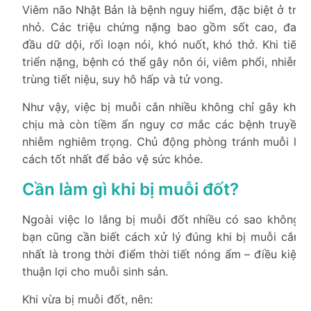
Viêm não Nhật Bản là bệnh nguy hiểm, đặc biệt ở trẻ
nhỏ. Các triệu chứng nặng bao gồm sốt cao, đau
đầu dữ dội, rối loạn nói, khó nuốt, khó thở. Khi tiến
triển nặng, bệnh có thể gây nôn ói, viêm phổi, nhiễm
trùng tiết niệu, suy hô hấp và tử vong.
Như vậy, việc bị muỗi cắn nhiều không chỉ gây khó
chịu mà còn tiềm ẩn nguy cơ mắc các bệnh truyền
nhiễm nghiêm trọng. Chủ động phòng tránh muỗi là
cách tốt nhất để bảo vệ sức khỏe.
Cần làm gì khi bị muỗi đốt?
Ngoài việc lo lắng bị muỗi đốt nhiều có sao không,
bạn cũng cần biết cách xử lý đúng khi bị muỗi cắn,
nhất là trong thời điểm thời tiết nóng ẩm – điều kiện
thuận lợi cho muỗi sinh sản.
Khi vừa bị muỗi đốt, nên: