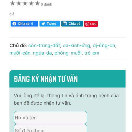
★
★
★
★
★
0 đánh
giá
Lưu
Chia sẻ
0
Tweet
Chia sẻ
Chủ đề:
côn-trùng-đốt
,
da-kích-ứng
,
dị-ứng-da
,
muỗi-cắn
,
ngứa-da
,
phòng-muỗi
,
trẻ-em
Đăng ký nhận tư vấn
Vui lòng để lại thông tin và tình trạng bệnh của
bạn để được nhận tư vấn.