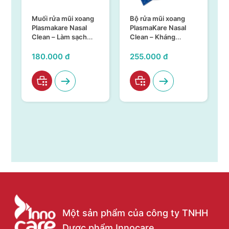
Bộ rửa mũi xoang
SÚC HỌNG MIỆNG
PlasmaKare Nasal
PLASMAKARE CHAI
Clean – Kháng
150ML – KHÁNG
khuẩn, kháng virus,
KHUẨN, KHÁNG
làm sạch hiệu quả,
VIRUS, CHỐNG VIÊM
255.000 đ
95.000 đ
an toàn
TẠI HỌNG MIỆNG
Một sản phẩm của công ty TNHH
Dược phẩm Innocare