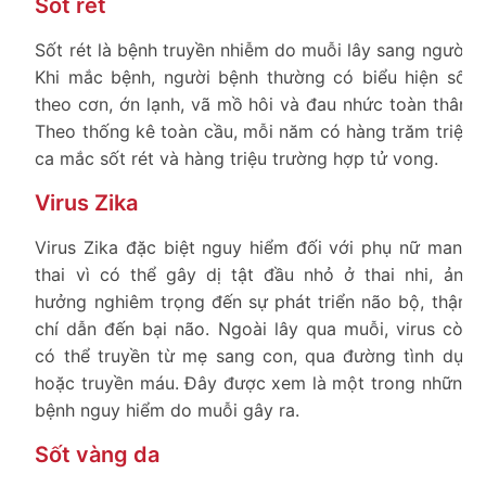
Sốt rét
Sốt rét là bệnh truyền nhiễm do muỗi lây sang người.
Khi mắc bệnh, người bệnh thường có biểu hiện sốt
theo cơn, ớn lạnh, vã mồ hôi và đau nhức toàn thân.
Theo thống kê toàn cầu, mỗi năm có hàng trăm triệu
ca mắc sốt rét và hàng triệu trường hợp tử vong.
Virus Zika
Virus Zika đặc biệt nguy hiểm đối với phụ nữ mang
thai vì có thể gây dị tật đầu nhỏ ở thai nhi, ảnh
hưởng nghiêm trọng đến sự phát triển não bộ, thậm
chí dẫn đến bại não. Ngoài lây qua muỗi, virus còn
có thể truyền từ mẹ sang con, qua đường tình dục
hoặc truyền máu. Đây được xem là một trong những
bệnh nguy hiểm do muỗi gây ra.
Sốt vàng da