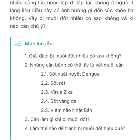
nhiều cùng lúc hoặc lặp đi lặp lại, không ít người lo
lắng liệu điều này có ảnh hưởng gì đến sức khỏe hay
không. Vậy bị muỗi đốt nhiều có sao không và khi
nào cần chú ý?
Mục lục
[
Ẩn
]
1.
Giải đáp: Bị muỗi đốt nhiều có sao không?
2.
Những căn bệnh có thể lây từ vết muỗi cắn
2.1.
Sốt xuất huyết Dengue
2.2.
Sốt rét
2.3.
Virus Zika
2.4.
Sốt vàng da
2.5.
Viêm não Nhật Bản
3.
Cần làm gì khi bị muỗi đốt?
4.
Làm thế nào để tránh bị muỗi đốt hiệu quả?