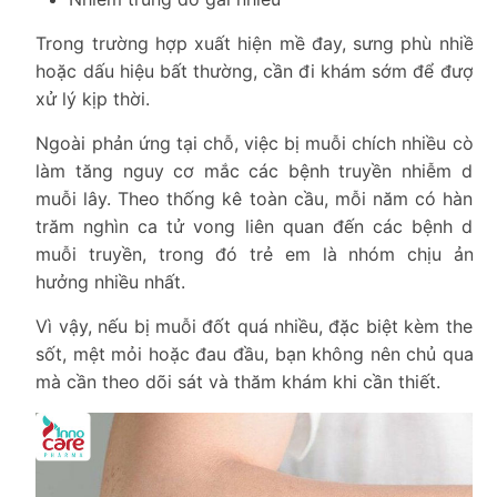
Trong trường hợp xuất hiện mề đay, sưng phù nhiều
hoặc dấu hiệu bất thường, cần đi khám sớm để được
xử lý kịp thời.
Ngoài phản ứng tại chỗ, việc bị muỗi chích nhiều còn
làm tăng nguy cơ mắc các bệnh truyền nhiễm do
muỗi lây. Theo thống kê toàn cầu, mỗi năm có hàng
trăm nghìn ca tử vong liên quan đến các bệnh do
muỗi truyền, trong đó trẻ em là nhóm chịu ảnh
hưởng nhiều nhất.
Vì vậy, nếu bị muỗi đốt quá nhiều, đặc biệt kèm theo
sốt, mệt mỏi hoặc đau đầu, bạn không nên chủ quan
mà cần theo dõi sát và thăm khám khi cần thiết.