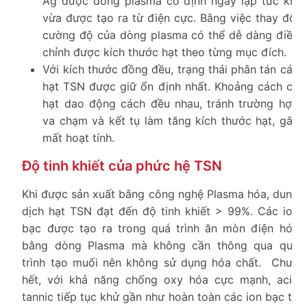
Ag được dòng plasma cố định ngay lập tức khi
vừa được tạo ra từ điện cực. Bằng việc thay đổi
cường độ của dòng plasma có thể dễ dàng điều
chỉnh được kích thước hạt theo từng mục đích.
Với kích thước đồng đều, trạng thái phân tán các
hạt TSN được giữ ổn định nhất. Khoảng cách cá
hạt dao động cách đều nhau, tránh trường hợp
va chạm và kết tụ làm tăng kích thước hạt, gây
mất hoạt tính.
Độ tinh khiết của phức hệ TSN
Khi được sản xuất bằng công nghệ Plasma hóa, dung
dịch hạt TSN đạt đến độ tinh khiết > 99%. Các ion
bạc được tạo ra trong quá trình ăn mòn điện hóa
bằng dòng Plasma mà không cần thông qua quá
trình tạo muối nên không sử dụng hóa chất. Chưa
hết, với khả năng chống oxy hóa cực mạnh, acid
tannic tiếp tục khử gần như hoàn toàn các ion bạc tự