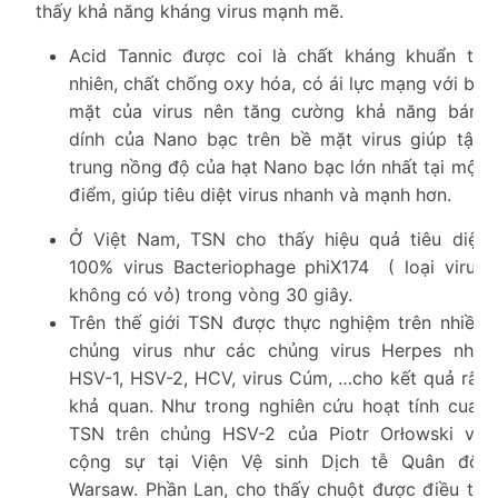
thấy khả năng kháng virus mạnh mẽ.
Acid Tannic được coi là chất kháng khuẩn tự
nhiên, chất chống oxy hóa, có ái lực mạng với bề
mặt của virus nên tăng cường khả năng bám
dính của Nano bạc trên bề mặt virus giúp tập
trung nồng độ của hạt Nano bạc lớn nhất tại một
điểm, giúp tiêu diệt virus nhanh và mạnh hơn.
Ở Việt Nam, TSN cho thấy hiệu quả tiêu diệt
100% virus Bacteriophage phiX174 ( loại virus
không có vỏ) trong vòng 30 giây.
Trên thế giới TSN được thực nghiệm trên nhiều
chủng virus như các chủng virus Herpes như
HSV-1, HSV-2, HCV, virus Cúm, …cho kết quả rất
khả quan. Như trong nghiên cứu hoạt tính cuar
TSN trên chủng HSV-2 của Piotr Orłowski và
cộng sự tại Viện Vệ sinh Dịch tễ Quân đội
Warsaw. Phần Lan, cho thấy chuột được điều trị