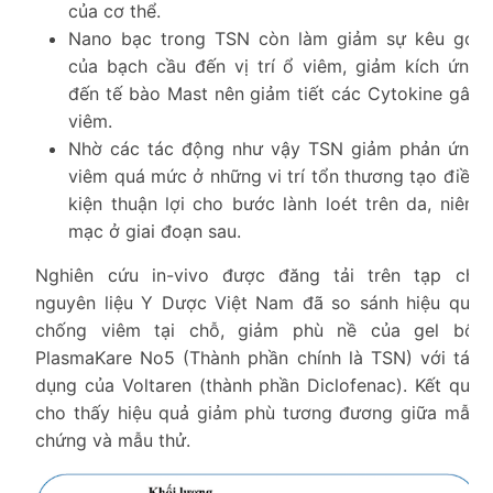
của cơ thể.
Nano bạc trong TSN còn làm giảm sự kêu gọi
của bạch cầu đến vị trí ổ viêm, giảm kích ứng
đến tế bào Mast nên giảm tiết các Cytokine gây
viêm.
Nhờ các tác động như vậy TSN giảm phản ứng
viêm quá mức ở những vi trí tổn thương tạo điều
kiện thuận lợi cho bước lành loét trên da, niêm
mạc ở giai đoạn sau.
Nghiên cứu in-vivo được đăng tải trên tạp chí
nguyên liệu Y Dược Việt Nam đã so sánh hiệu quả
chống viêm tại chỗ, giảm phù nề của gel bôi
PlasmaKare No5 (Thành phần chính là TSN) với tác
dụng của Voltaren (thành phần Diclofenac). Kết quả
cho thấy hiệu quả giảm phù tương đương giữa mẫu
chứng và mẫu thử.