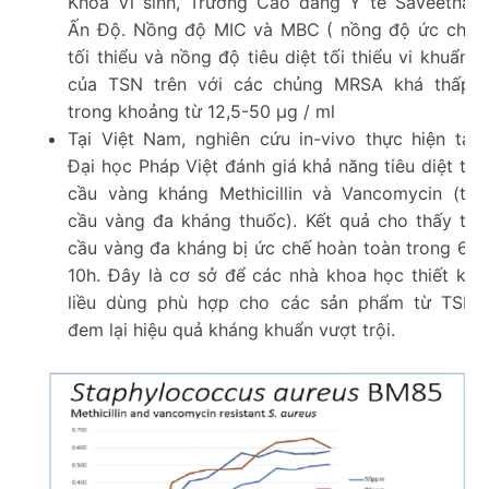
Khoa Vi sinh, Trường Cao đẳng Y tế Saveetha,
Ấn Độ. Nồng độ MIC và MBC ( nồng độ ức chế
tối thiểu và nồng độ tiêu diệt tối thiểu vi khuẩn)
của TSN trên với các chủng MRSA khá thấp,
trong khoảng từ 12,5-50 μg / ml
Tại Việt Nam, nghiên cứu in-vivo thực hiện tại
Đại học Pháp Việt đánh giá khả năng tiêu diệt tụ
cầu vàng kháng Methicillin và Vancomycin (tụ
cầu vàng đa kháng thuốc). Kết quả cho thấy tụ
cầu vàng đa kháng bị ức chế hoàn toàn trong 6-
10h. Đây là cơ sở để các nhà khoa học thiết kế
liều dùng phù hợp cho các sản phẩm từ TSN
đem lại hiệu quả kháng khuẩn vượt trội.