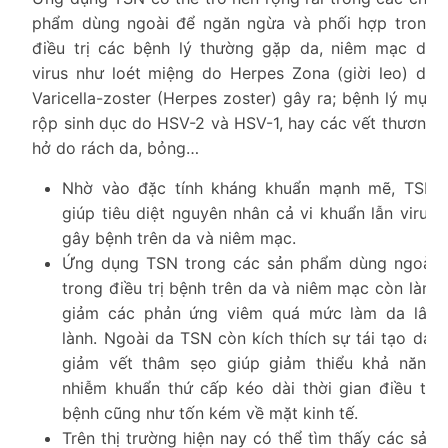
phẩm dùng ngoài để ngăn ngừa và phối hợp trong
điều trị các bệnh lý thường gặp da, niêm mạc do
virus như loét miệng do Herpes Zona (giời leo) do
Varicella-zoster (Herpes zoster) gây ra; bệnh lý mụn
rộp sinh dục do HSV-2 và HSV-1, hay các vết thương
hở do rách da, bỏng…
Nhờ vào đặc tính kháng khuẩn mạnh mẽ, TSN
giúp tiêu diệt nguyên nhân cả vi khuẩn lẫn virus
gây bệnh trên da và niêm mạc.
Ứng dụng TSN trong các sản phẩm dùng ngoài
trong điều trị bệnh trên da và niêm mạc còn làm
giảm các phản ứng viêm quá mức làm da lâu
lành. Ngoài da TSN còn kích thích sự tái tạo da,
giảm vết thâm sẹo giúp giảm thiểu khả năng
nhiễm khuẩn thứ cấp kéo dài thời gian điều trị
bệnh cũng như tốn kém về mặt kinh tế.
Trên thị trường hiện nay có thể tìm thấy các sản