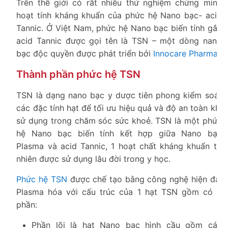
Trên thế giới có rất nhiều thử nghiệm chứng minh
hoạt tính kháng khuẩn của phức hệ Nano bạc- acid
Tannic. Ở Việt Nam, phức hệ Nano bạc biến tính gắn
acid Tannic được gọi tên là TSN – một dòng nano
bạc độc quyền được phát triển bởi
Innocare Pharma
Thành phần phức hệ TSN
TSN là dạng nano bạc y dược tiên phong kiểm soát
các đặc tính hạt để tối ưu hiệu quả và độ an toàn khi
sử dụng trong chăm sóc sức khoẻ. TSN là một phức
hệ Nano bạc biến tính kết hợp giữa Nano bạc
Plasma và acid Tannic, 1 hoạt chất kháng khuẩn tự
nhiên được sử dụng lâu đời trong y học.
Phức hệ TSN
được chế tạo bằng công nghệ hiện đại
Plasma hóa với cấu trúc của 1 hạt TSN gồm có 3
phần:
Phần lõi là hạt Nano bạc hình cầu gồm các