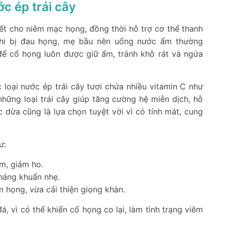
c ép trái cây
ết cho niêm mạc họng, đồng thời hỗ trợ cơ thể thanh
Khi bị đau họng, mẹ bầu nên uống nước ấm thường
 để cổ họng luôn được giữ ẩm, tránh khô rát và ngứa
loại nước ép trái cây tươi chứa nhiều vitamin C như
những loại trái cây giúp tăng cường hệ miễn dịch, hỗ
dừa cũng là lựa chọn tuyệt vời vì có tính mát, cung
ư:
m, giảm ho.
kháng khuẩn nhẹ.
 họng, vừa cải thiện giọng khàn.
 vì có thể khiến cổ họng co lại, làm tình trạng viêm