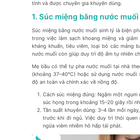
tính và được chuyên gia khuyên dùng.
1. Súc miệng bằng nước muối 
Súc miệng bằng nước muối sinh lý là biện phá
trong việc làm sạch khoang miệng và giảm
kháng khuẩn, tiêu viêm, loại bỏ các mảng 
nước muối còn giúp duy trì độ ẩm tự nhiên c
Mẹ bầu có thể tự pha nước muối tại nhà the
(khoảng 37–40°C) hoặc sử dụng nước muối s
độ an toàn và chính xác về nồng độ.
Cách súc miệng đúng: Ngậm một ngụm n
súc họng trong khoảng 15–20 giây rồi nhổ
Tần suất khuyên dùng: 3–4 lần mỗi ngày, 
trước khi đi ngủ. Việc duy trì thói qu
ngừa viêm nhiễm hô hấp tái phát.